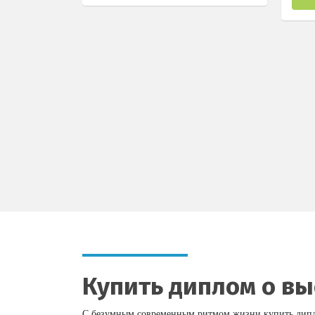
Купить диплом о в
С безумным современным ритмом жизни купить диплом