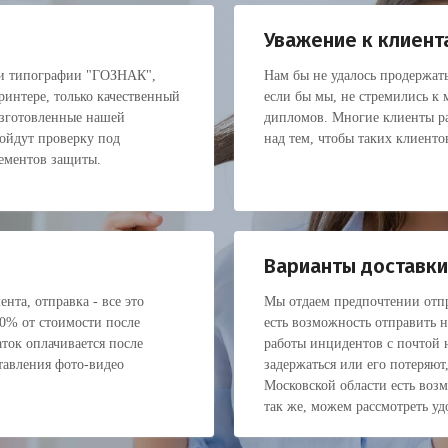
Уважение к клиент
ки типографии "ГОЗНАК",
Нам бы не удалось продержать
интере, только качественный
если бы мы, не стремились к
изготовленные нашей
дипломов. Многие клиенты ра
ойдут проверку под
над тем, чтобы таких клиенто
лементов защиты.
Варианты доставки
нта, отправка - все это
Мы отдаем предпочтении отпр
30% от стоимости после
есть возможность отправить 
ток оплачивается после
работы инцидентов с почтой н
тавления фото-видео
задержаться или его потеряют
Московской области есть воз
так же, можем рассмотреть уд